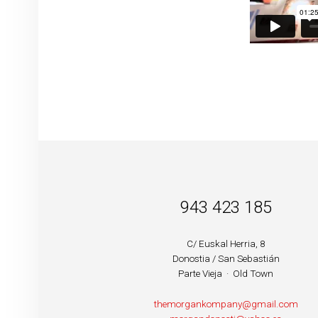
BARRA LATERAL DEL PIE DE PÁGINA
943 423 185
C/ Euskal Herria, 8
Donostia / San Sebastián
Parte Vieja · Old Town
themorgankompany@gmail.com