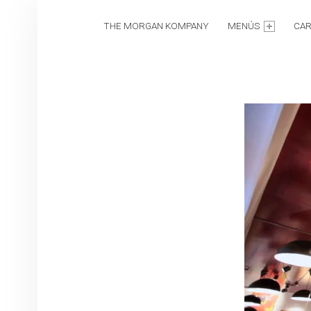
MENÚ PRINCIPAL
T
H
THE MORGAN KOMPANY
MENÚS
CAR
E
M
O
R
G
A
N
K
O
M
P
A
N
Y